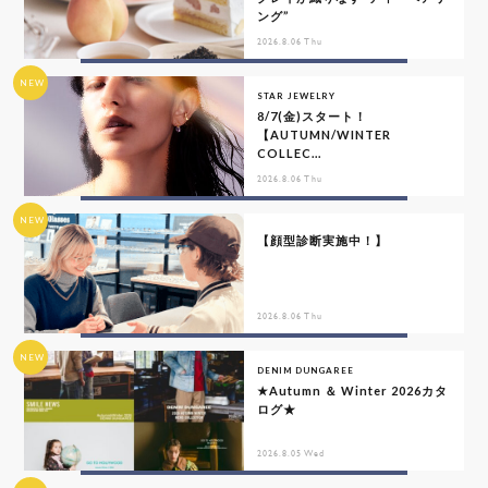
ング”
2026.8.06 Thu
NEW
STAR JEWELRY
8/7(金)スタート！
【AUTUMN/WINTER
COLLEC...
2026.8.06 Thu
NEW
【顔型診断実施中！】
2026.8.06 Thu
NEW
DENIM DUNGAREE
★Autumn ＆ Winter 2026カタ
ログ★
2026.8.05 Wed