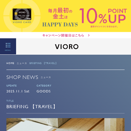
MENU
HOME
ニュース
BRIEFING 【TRAVEL】
SHOP NEWS
ニュース
UPDATE
CATEGORY
2025.11.1 Sat
GOODS
TITLE
BRIEFING 【TRAVEL】