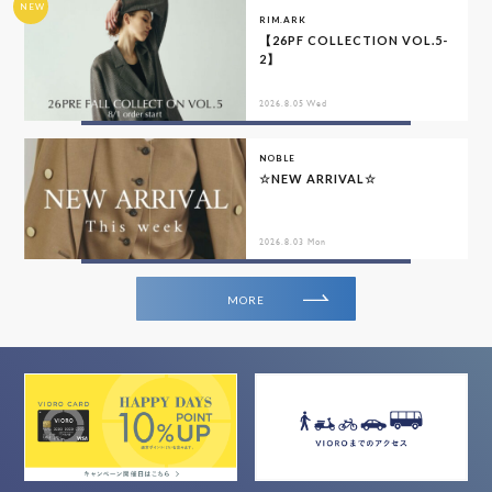
NEW
RIM.ARK
【26PF COLLECTION VOL.5-
2】
2026.8.05 Wed
NOBLE
☆NEW ARRIVAL☆
2026.8.03 Mon
MORE