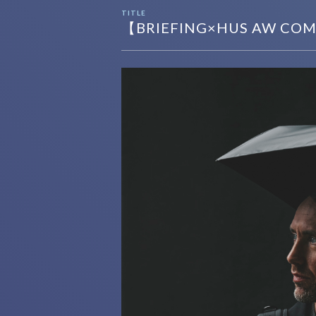
TITLE
【BRIEFING×HUS AW CO