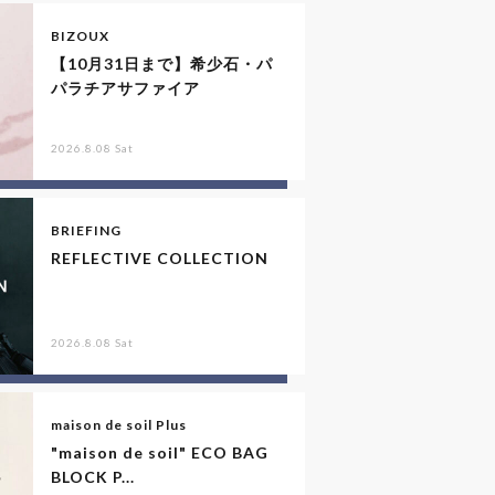
BIZOUX
【10月31日まで】希少石・パ
パラチアサファイア
2026.8.08 Sat
BRIEFING
REFLECTIVE COLLECTION
2026.8.08 Sat
maison de soil Plus
"maison de soil" ECO BAG
BLOCK P...