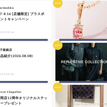
NEW
arimekko
.7-8.16 [店舗限定] プラスポ
イントキャンペーン
26.8.08 Sat
NEW
子眼鏡店
品紹介(2026.08.08)
26.8.08 Sat
NEW
rvé Chapelier
福岡店12周年オリジナルステッ
カープレゼント