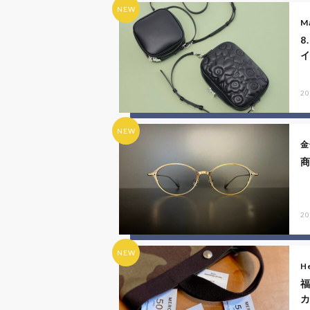
NEW
M
8
20
NEW
金
商
20
NEW
He