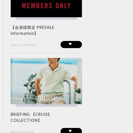
【会員様限定 PRESALE
information】
2026.6.10 Wed
BRIEFING 【CRUISE
COLLECTION】
2026.6.09 Tue