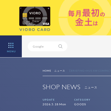
MENU
HOME
ニュース
【BRIEFING×HUS AW COMPACT
SHOP NEWS
ニュース
UPDATE
CATEGORY
2026.5.18 Mon
GOODS