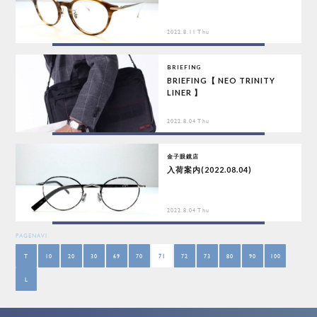
2022.8.11 Thu
BRIEFING
BRIEFING【 NEO TRINITY
LINER 】
2022.8.04 Thu
金子眼鏡店
入荷案内(2022.08.04)
2022.8.04 Thu
PAGENAVI
T
10
20
30
69
70
71
72
73
80
90
100
L