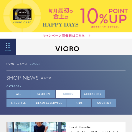
MENU
HOME
ニュース
GOODS
SHOP NEWS
ニュース
CATEGORY
ALL
FASHION
GOODS
ACCESSORY
LIFESTYLE
BEAUTY&SERVICE
KIDS
GOURMET
Hervé Chapelier