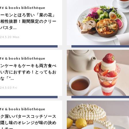
fé & books bibliothèque
サーモンとほろ苦い「菜の花」
が相性抜群！期間限定のクリー
パスタ...
24.5.20 Mon
fé & books bibliothèque
パンケーキもケーキも両方食べ
たい方におすすめ！とってもお
な「“...
24.5.03 Fri
fé & books bibliothèque
コク深いバタースコッチソース
と隠し味のオレンジが味の決め
！チー...