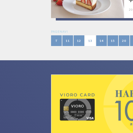
20
PAGENAVI
T
11
12
13
14
15
20