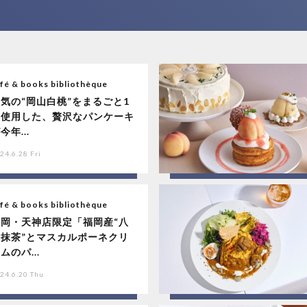
fé & books bibliothèque
気の“岡山白桃”をまるごと1
個使用した、贅沢なパンケーキ
今年...
24.6.28 Fri
fé & books bibliothèque
福岡・天神店限定「福岡産“八
女抹茶”とマスカルポーネクリ
ムのパ...
24.6.20 Thu