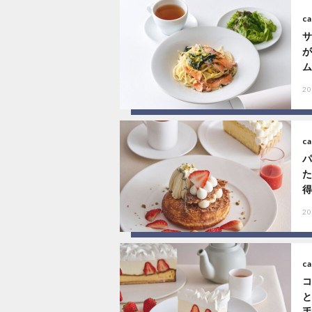
ca
ム
20
ca
得
20
ca
手