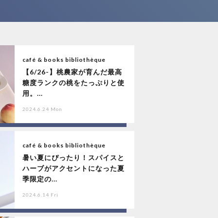
café & books bibliothèque
【6/26-】桃農家が育んだ最高
糖度ランクの桃をたっぷりと使
用。...
2024.6.24 Mon
café & books bibliothèque
暑い夏にぴったり！スパイスと
ハーブがアクセントになった夏
季限定の...
2024.6.14 Fri