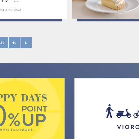
24.4.24 Wed
30
40
L