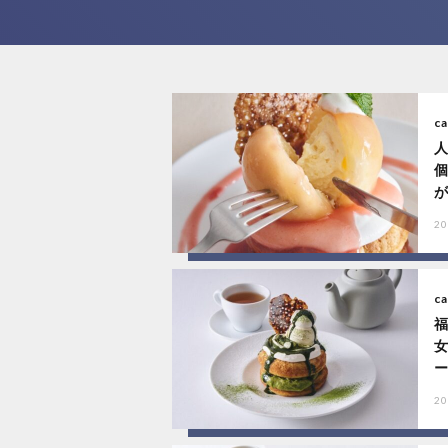
ca
人
が
20
ca
ー
20