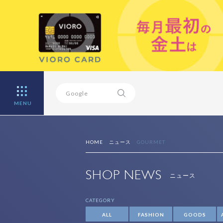
MENU
HOME
ニュース
GOURMET
SHOP NEWS
ニュース
CATEGORY
ALL
FASHION
GOODS