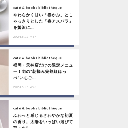
café & books bibliothèque
やわらかく甘い「春かぶ」とし
ゃっきりとした「春アスパラ」
を贅沢に...
2024.5.13 Mon
café & books bibliothèque
福岡・天神店だけの限定メニュ
ー！旬の“朝摘み完熟紅ほっ
ぺ”いちご...
2024.5.01 Wed
café & books bibliothèque
ふわっと感じるさわやかな初夏
の香り。太陽をいっぱい浴びて
育った“...