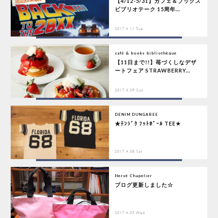
【4/12-5/31】カフェ＆ブックス
ビブリオテーク 15周年...
2017.4.11 Tue
café & books bibliothèque
【11日まで!!】苺づくしなデザ
ートフェア STRAWBERRY...
2017.4.09 Sun
DENIM DUNGAREE
★ﾃﾝｼﾞｸ ﾌｯﾄﾎﾞｰﾙ TEE★
2017.4.08 Sat
Hervé Chapelier
ブログ更新しました☆
2017.4.05 Wed