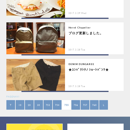
2017.3.29 Wed
Hervé Chapelier
ブログ更新しました。
2017.3.28 Tue
DENIM DUNGAREE
★ｺﾝﾊﾟｸﾄﾁﾉ ｼｮｰﾄﾊﾟﾝﾂ★
2017.3.28 Tue
PAGENAVI
T
10
20
30
753
754
755
756
757
760
L