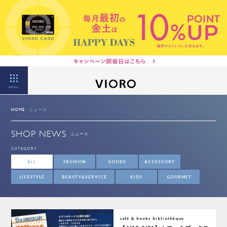
MENU
HOME
ニュース
SHOP NEWS
ニュース
CATEGORY
ALL
FASHION
GOODS
ACCESSORY
LIFESTYLE
BEAUTY&SERVICE
KIDS
GOURMET
café & books bibliothèque