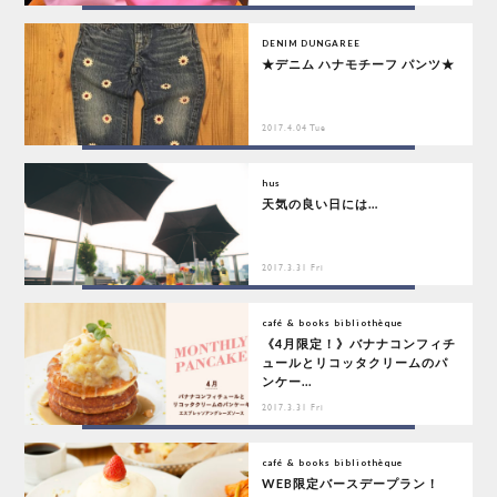
DENIM DUNGAREE
★デニム ハナモチーフ パンツ★
2017.4.04 Tue
hus
天気の良い日には…
2017.3.31 Fri
café & books bibliothèque
《4月限定！》バナナコンフィチ
ュールとリコッタクリームのパ
ンケー...
2017.3.31 Fri
café & books bibliothèque
WEB限定バースデープラン！