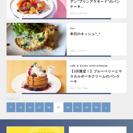
アン“プリンアラモード”のパン
ケーキ...
2021.3.30 Tue
hus
本日のキッシュ^_^
2021.3.19 Fri
café & books bibliothèque
【3月限定！】ブルーベリーとマ
スカルポーネクリームのパンケ
ーキ
2021.3.01 Mon
PAGENAVI
T
10
20
27
28
29
30
31
40
50
L