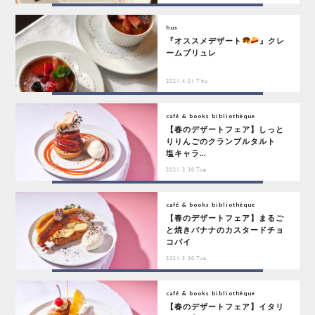
hus
『オススメデザート
』クレ
ームブリュレ
2021.4.01 Thu
café & books bibliothèque
【春のデザートフェア】しっと
りりんごのクランブルタルト
塩キャラ...
2021.3.30 Tue
café & books bibliothèque
【春のデザートフェア】まるご
と焼きバナナのカスタードチョ
コパイ
2021.3.30 Tue
café & books bibliothèque
【春のデザートフェア】イタリ