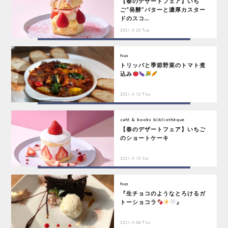
【春のデザートフェア】いち
ご“発酵”バターと濃厚カスター
ドのスコ...
2021.4.20 Tue
hus
トリッパと季節野菜のトマト煮
込み
2021.4.15 Thu
café & books bibliothèque
【春のデザートフェア】いちご
のショートケーキ
2021.4.10 Sat
hus
『生チョコのようなとろけるガ
トーショコラ
』
2021.4.08 Thu