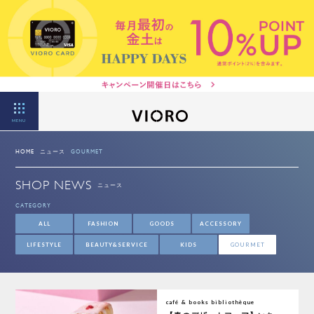
MENU
HOME
ニュース
GOURMET
SHOP NEWS
ニュース
CATEGORY
ALL
FASHION
GOODS
ACCESSORY
LIFESTYLE
BEAUTY&SERVICE
KIDS
GOURMET
café & books bibliothèque