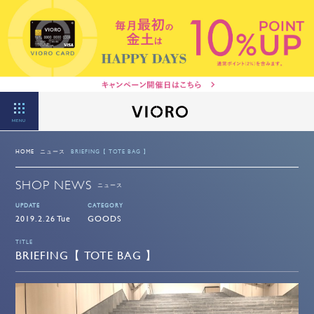
MENU
HOME
ニュース
BRIEFING【 TOTE BAG 】
SHOP NEWS
ニュース
UPDATE
CATEGORY
2019.2.26 Tue
GOODS
TITLE
BRIEFING【 TOTE BAG 】