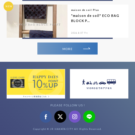
NEW
maison de soil Plus
"maison de soil" ECO BAG
BLOCK P...
2026.8.07 Fri
MORE
PLEASE FOLLOW US !
Copyright © JR HAKATA CITY All Rights Reserved.